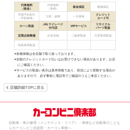
代車無料
代車無料
板金保証
整備保証
（板金）
（車検）
早期予約割引
クレジット
引取・納車
一日車検
（早割車検）
カード可
JALマイレージ
リサイクル
ローン取扱
VIPサービス
付与店
パーツ取扱
定期点検整備
出張見積
二輪車取扱
大型車両取扱
特殊車両取扱
※各種保険は全店舗で取り扱っております。
※全額のクレジットカード払いはお受けできない場合があります。お店
にご確認ください。
※サービスの取扱い表示は基本情報であり、状況により変動する場合が
ありますので、必ず事前に電話等でご確認のうえご来店ください。
店舗詳細TOPに戻る
自動車・車の修理（メンテナンス・リペア）・車検など自動車のことな
らカーコンビニ倶楽部・カーコン車検へ