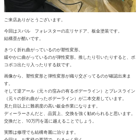
ご来店ありがとうございます。
今回はスバル フォレスターの左リヤドア、板金塗装です。
結構歪が酷いです。
きつく折れ曲がっているのが塑性変形。
緩やかに曲がっているのが弾性変形。推したり引いたりすると、ポ
コポコ出たり入ったりする奴です。
画像から、塑性変形と弾性変形が織り交ざってるのが確認出来ま
す。
そして逆アール（元々の窪みの有るボデーライン）とプレスライン
（元々の折れ曲がったボデーライン）が二本交差しています。
見た目以上に難易度の高い鈑金作業になります。
ディーラーさんだと、品質上、交換を強く勧められると思います。
交換だと、10万円を遥に越えることでしょう。
実際は修理でも結構奇麗に治ります。
今回は、お客様の要望で、なるべく安く。