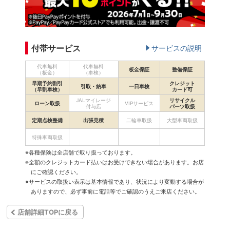
付帯サービス
サービスの説明
代車無料
代車無料
板金保証
整備保証
（板金）
（車検）
早期予約割引
クレジット
引取・納車
一日車検
（早割車検）
カード可
JALマイレージ
リサイクル
ローン取扱
VIPサービス
付与店
パーツ取扱
定期点検整備
出張見積
二輪車取扱
大型車両取扱
特殊車両取扱
※各種保険は全店舗で取り扱っております。
※全額のクレジットカード払いはお受けできない場合があります。お店
にご確認ください。
※サービスの取扱い表示は基本情報であり、状況により変動する場合が
ありますので、必ず事前に電話等でご確認のうえご来店ください。
店舗詳細TOPに戻る