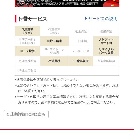
付帯サービス
サービスの説明
代車無料
代車無料
板金保証
整備保証
（板金）
（車検）
早期予約割引
クレジット
引取・納車
一日車検
（早割車検）
カード可
JALマイレージ
リサイクル
ローン取扱
VIPサービス
付与店
パーツ取扱
定期点検整備
出張見積
二輪車取扱
大型車両取扱
特殊車両取扱
※各種保険は全店舗で取り扱っております。
※全額のクレジットカード払いはお受けできない場合があります。お店
にご確認ください。
※サービスの取扱い表示は基本情報であり、状況により変動する場合が
ありますので、必ず事前に電話等でご確認のうえご来店ください。
店舗詳細TOPに戻る