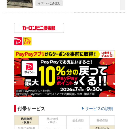
キズ・へこみ直し
付帯サービス
サービスの説明
代車無料
代車無料
板金保証
整備保証
（板金）
（車検）
早期予約割引
クレジット