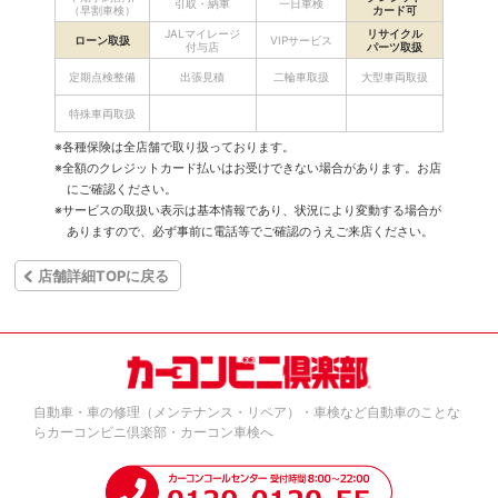
引取・納車
一日車検
（早割車検）
カード可
JALマイレージ
リサイクル
ローン取扱
VIPサービス
付与店
パーツ取扱
定期点検整備
出張見積
二輪車取扱
大型車両取扱
特殊車両取扱
※各種保険は全店舗で取り扱っております。
※全額のクレジットカード払いはお受けできない場合があります。お店
にご確認ください。
※サービスの取扱い表示は基本情報であり、状況により変動する場合が
ありますので、必ず事前に電話等でご確認のうえご来店ください。
店舗詳細TOPに戻る
自動車・車の修理（メンテナンス・リペア）・車検など自動車のことな
らカーコンビニ倶楽部・カーコン車検へ