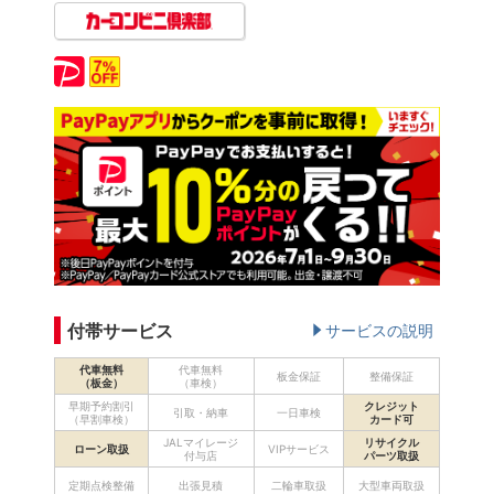
付帯サービス
サービスの説明
代車無料
代車無料
板金保証
整備保証
（板金）
（車検）
早期予約割引
クレジット
引取・納車
一日車検
（早割車検）
カード可
JALマイレージ
リサイクル
ローン取扱
VIPサービス
付与店
パーツ取扱
定期点検整備
出張見積
二輪車取扱
大型車両取扱