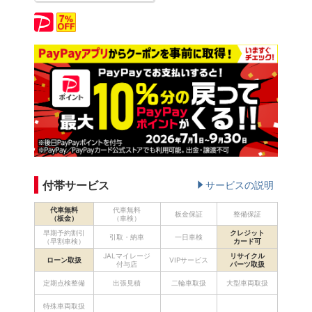
付帯サービス
サービスの説明
代車無料
代車無料
板金保証
整備保証
（板金）
（車検）
早期予約割引
クレジット
引取・納車
一日車検
（早割車検）
カード可
JALマイレージ
リサイクル
ローン取扱
VIPサービス
付与店
パーツ取扱
定期点検整備
出張見積
二輪車取扱
大型車両取扱
特殊車両取扱