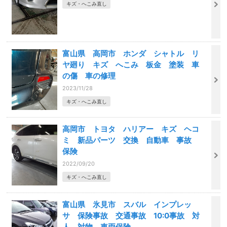
キズ・へこみ直し
富山県 高岡市 ホンダ シャトル リ
ヤ廻り キズ へこみ 板金 塗装 車
の傷 車の修理
2023/11/28
キズ・へこみ直し
高岡市 トヨタ ハリアー キズ ヘコ
ミ 新品パーツ 交換 自動車 事故
保険
2022/09/20
キズ・へこみ直し
富山県 氷見市 スバル インプレッ
サ 保険事故 交通事故 10:0事故 対
人 対物 車両保険