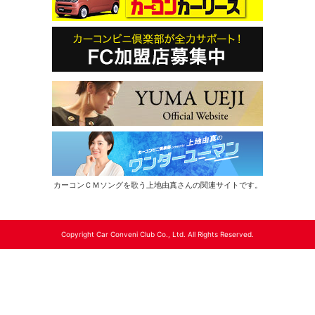
カーコンＣＭソングを歌う上地由真さんの関連サイトです。
Copyright Car Conveni Club Co., Ltd. All Rights Reserved.