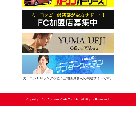
カーコンＣＭソングを歌う上地由真さんの関連サイトです。
Copyright Car Conveni Club Co., Ltd. All Rights Reserved.