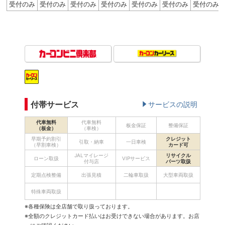
受付のみ
受付のみ
受付のみ
受付のみ
受付のみ
受付のみ
受付のみ
付帯サービス
サービスの説明
代車無料
代車無料
板金保証
整備保証
（板金）
（車検）
早期予約割引
クレジット
引取・納車
一日車検
（早割車検）
カード可
JALマイレージ
リサイクル
ローン取扱
VIPサービス
付与店
パーツ取扱
定期点検整備
出張見積
二輪車取扱
大型車両取扱
特殊車両取扱
※各種保険は全店舗で取り扱っております。
※全額のクレジットカード払いはお受けできない場合があります。お店