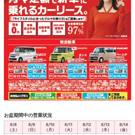
お盆期間中の営業状況
8/8
8/9
8/10
8/11
8/12
8/13
8/14
（土）
（日）
（月）
（火）
（水）
（木）
（金）