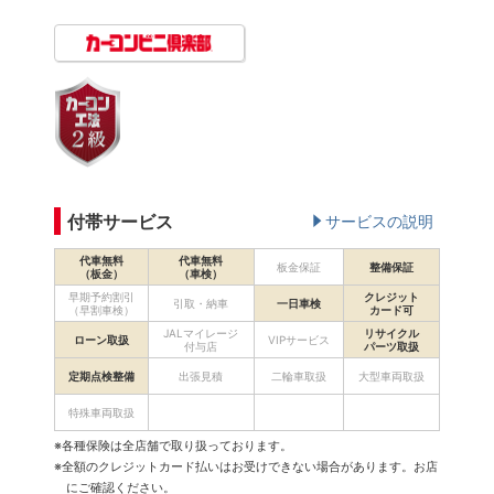
付帯サービス
サービスの説明
代車無料
代車無料
板金保証
整備保証
（板金）
（車検）
早期予約割引
クレジット
引取・納車
一日車検
（早割車検）
カード可
JALマイレージ
リサイクル
ローン取扱
VIPサービス
付与店
パーツ取扱
定期点検整備
出張見積
二輪車取扱
大型車両取扱
特殊車両取扱
※各種保険は全店舗で取り扱っております。
※全額のクレジットカード払いはお受けできない場合があります。お店
にご確認ください。