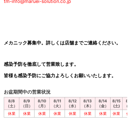
tm-info@maruei-solution.co.jp
メカニック募集中。詳しくは店舗までご連絡ください。
感染予防を徹底して営業致します。
皆様も感染予防にご協力よろしくお願いいたします。
お盆期間中の営業状況
8/8
8/9
8/10
8/11
8/12
8/13
8/14
8/15
8/
（土）
（日）
（月）
（火）
（水）
（木）
（金）
(土)
（
休業
休業
休業
休業
休業
休業
休業
休業
休