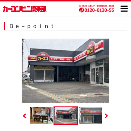
Ｂｅ－ｐｏｉｎｔ