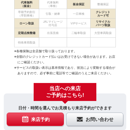
代車無料
代車無料
板金保証
整備保証
（板金）
（車検）
早期予約割引
クレジット
引取・納車
一日車検
（早割車検）
カード可
JALマイレージ
リサイクル
ローン取扱
VIPサービス
付与店
パーツ取扱
定期点検整備
出張見積
二輪車取扱
大型車両取扱
特殊車両取扱
※各種保険は全店舗で取り扱っております。
※全額のクレジットカード払いはお受けできない場合があります。お店
にご確認ください。
※サービスの取扱い表示は基本情報であり、状況により変動する場合が
ありますので、必ず事前に電話等でご確認のうえご来店ください。
当店への来店
ご予約はこちら!
日付・時間を選んでお見積もり来店予約ができます
来店予約
お問い合わせ