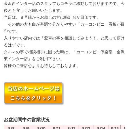
金沢西インター店のスタッフもコチラに移動しておりますので、今
後とも宜しくお願いいたします。
当店は、８号線からお越しの方は時計台が目印です。
その他の方も白が基調で分かりやすい「カーコンビニ」看板が目
印です。
入りやすい店内では「愛車の事を相談してみよう！」と思って頂け
るはずです。
クルマの事で相談相手に困った時は、「カーコンビニ倶楽部 金沢
東インター店」をご利用下さい。
皆様のご来店心よりお待ちしております。
お盆期間中の営業状況
8/8
8/9
8/10
8/11
8/12
8/13
8/14
8/15
8/