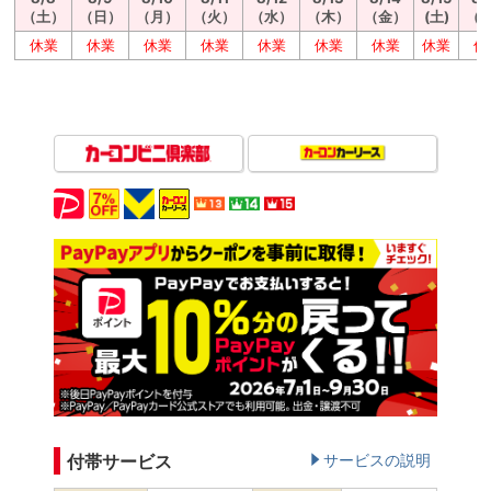
（土）
（日）
（月）
（火）
（水）
（木）
（金）
(土)
（
休業
休業
休業
休業
休業
休業
休業
休業
休
付帯サービス
サービスの説明