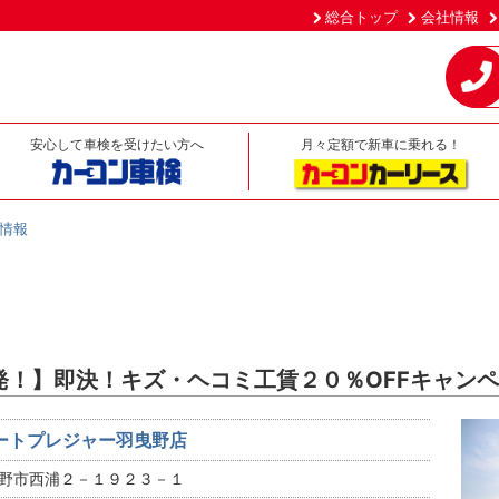
総合トップ
会社情報
安心して車検を受けたい方へ
月々定額で新車に乗れる！
情報
発！】即決！キズ・ヘコミ工賃２０％OFFキャン
ートプレジャー羽曳野店
野市西浦２－１９２３－１