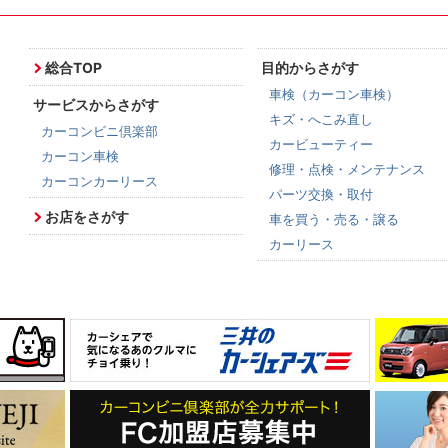
総合TOP
目的からさがす
車検（カーコン車検）
サービスからさがす
キズ・へこみ直し
カーコンビニ倶楽部
カービューティー
カーコン車検
修理・点検・メンテナンス
カーコンカーリース
パーツ交換・取付
お店をさがす
車を買う・売る・譲る
カーリース