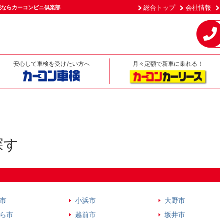
総合トップ
会社情報
装ならカーコンビニ倶楽部
安心して車検を受けたい方へ
月々定額で新車に乗れる！
探す
市
小浜市
大野市
ら市
越前市
坂井市