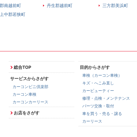
郡南越前町
丹生郡越前町
三方郡美浜町
上中郡若狭町
総合TOP
目的からさがす
車検（カーコン車検）
サービスからさがす
キズ・へこみ直し
カーコンビニ倶楽部
カービューティー
カーコン車検
修理・点検・メンテナンス
カーコンカーリース
パーツ交換・取付
お店をさがす
車を買う・売る・譲る
カーリース