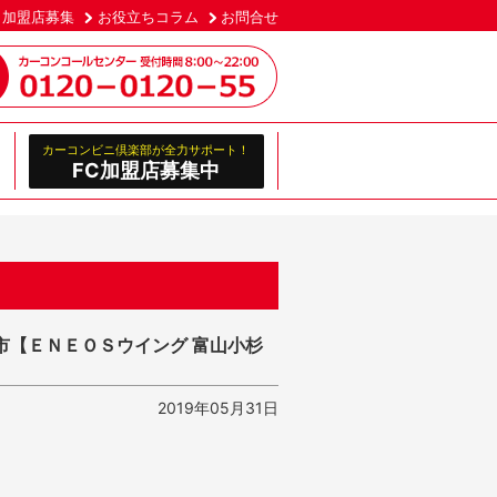
加盟店募集
お役立ちコラム
お問合せ
カーコンビニ倶楽部が全力サポート！
FC加盟店募集中
市【ＥＮＥＯＳウイング 富山小杉
2019年05月31日