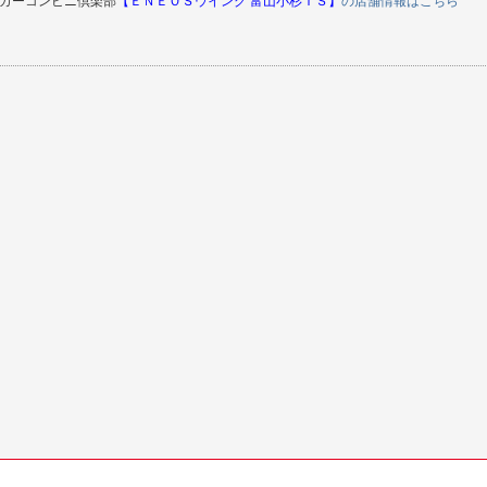
カーコンビニ倶楽部
【
ＥＮＥＯＳウイング
富山小杉ＴＳ
】
の店舗情報はこちら