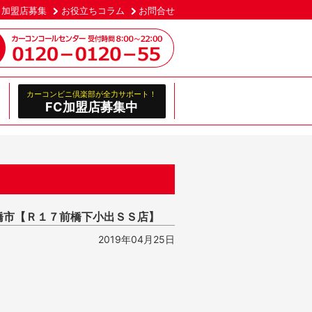
加盟店募集
お役立ちコラム
お問合せ
カーコンビニ倶楽部が全力サポート！
FC加盟店募集中
橋市【Ｒ１７前橋下小出ＳＳ店】
2019年04月25日