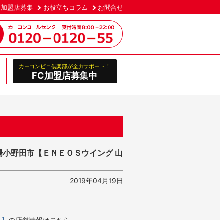
加盟店募集
お役立ちコラム
お問合せ
カーコンビニ倶楽部が全力サポート！
FC加盟店募集中
陽小野田市【ＥＮＥＯＳウイング 山
2019年04月19日
Ｓ】
の店舗情報はこちら