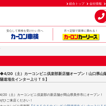
総合トップ
会社情報
安心して車検を受けたい方へ
月々定額で新車に乗れる！
せ
◆4/20（土）カーコンビニ倶楽部新店舗オープン！山口県山
陽道埴生インター上りＴＳ】
4/20（土）カーコンビニ倶楽部の新店舗が岡山県美作市にオープン！
ぜひご来店ください！
カーコンビニ倶楽部
【ＥＮＥＯＳウイング 山陽道埴生インター上りＴ