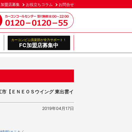
加盟店募集
お役立ちコラム
お問合せ
カーコンビニ倶楽部が全力サポート！
FC加盟店募集中
江市【ＥＮＥＯＳウイング 東出雲イ
2019年04月17日
舗情報はこちら