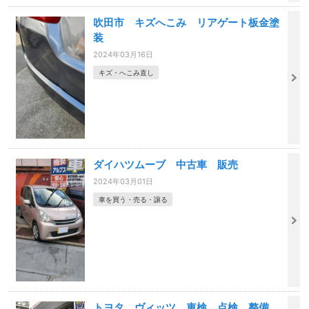
吹田市 キズへこみ リアゲート板金塗
装
2024年03月16日
キズ・へこみ直し
ダイハツムーブ 中古車 販売
2024年03月01日
車を買う・売る・譲る
トヨタ ヴィッツ 車検 点検 整備