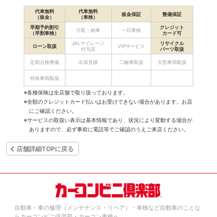
代車無料
代車無料
板金保証
整備保証
（板金）
（車検）
早期予約割引
クレジット
引取・納車
一日車検
（早割車検）
カード可
JALマイレージ
リサイクル
ローン取扱
VIPサービス
付与店
パーツ取扱
定期点検整備
出張見積
二輪車取扱
大型車両取扱
特殊車両取扱
※各種保険は全店舗で取り扱っております。
※全額のクレジットカード払いはお受けできない場合があります。お店
にご確認ください。
※サービスの取扱い表示は基本情報であり、状況により変動する場合が
ありますので、必ず事前に電話等でご確認のうえご来店ください。
店舗詳細TOPに戻る
自動車・車の修理（メンテナンス・リペア）・車検など自動車のことな
らカーコンビニ倶楽部・カーコン車検へ