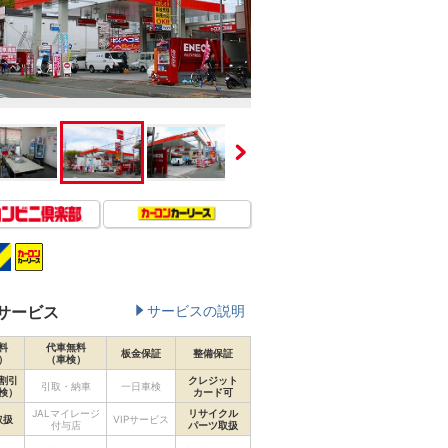
サービス
サービスの説明
料
代車無料
板金保証
整備保証
）
（車検）
割引
クレジット
引取・納車
一日車検
検）
カード可
JALマイレージ
リサイクル
取扱
VIPサービス
付与店
パーツ取扱