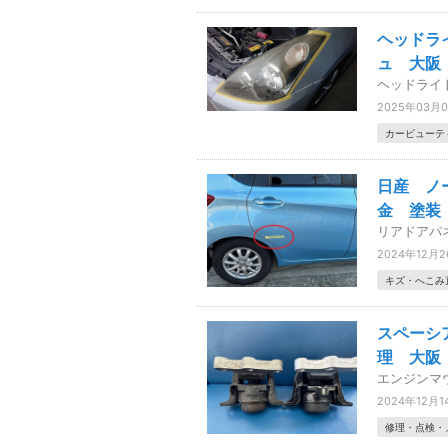
ヘッドラ
ュ 大阪
ヘッドライ
2025年03月
カービューテ
日産 ノ
金 塗装
リアドアパ
2024年12月
キズ・へこみ
スペーシ
理 大阪
エンジンマ
2024年12月1
修理・点検・