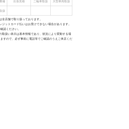
整備
出張見積
二輪車取扱
大型車両取扱
取扱
は全店舗で取り扱っております。
クレジットカード払いはお受けできない場合があります。
ご確認ください。
スの取扱い表示は基本情報であり、状況により変動する場
りますので、必ず事前に電話等でご確認のうえご来店くだ