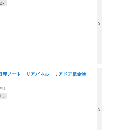
取付
日産ノート リアパネル リアドア板金塗
28日
直し