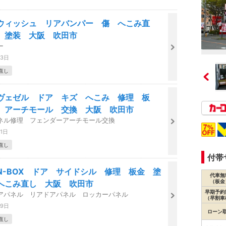
ウィッシュ リアバンパー 傷 へこみ直
 塗装 大阪 吹田市
ー
23日
直し
ヴェゼル ドア キズ へこみ 修理 板
 アーチモール 交換 大阪 吹田市
ネル修理 フェンダーアーチモール交換
21日
直し
付帯
N-BOX ドア サイドシル 修理 板金 塗
代車無
（板金
へこみ直し 大阪 吹田市
早期予約
アパネル リアドアパネル ロッカーパネル
（早割車
09日
ローン
直し