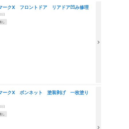
マークX フロントドア リアドア凹み修理
30日
直し
マークX ボンネット 塗装剥げ 一枚塗り
30日
直し