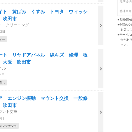
定期点検
イト 黄ばみ くすみ トヨタ ウィッシ
特殊車両
 吹田市
※各種保険
ト クリーニング
※全額の
お店に
03日
※サービ
ィー
合があ
さい。
ート リヤドアパネル 線キズ 修理 板
 大阪 吹田市
ネル
26日
直し
ア エンジン振動 マウント交換 一般修
 吹田市
ウント交換
4日
メンテナンス