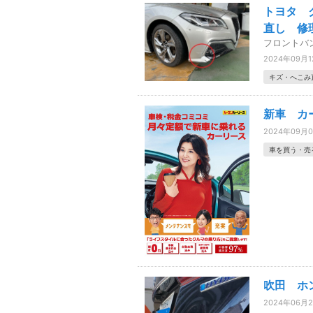
トヨタ 
直し 修
フロントバ
2024年09月
キズ・へこみ
新車 カ
2024年09月
車を買う・売
吹田 ホ
2024年06月