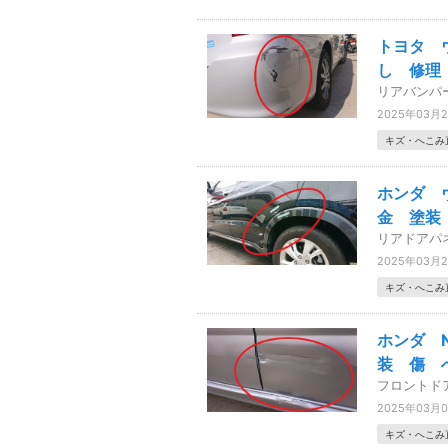
トヨタ 
し 修理
リアバンパ
2025年03月
キズ・へこみ
ホンダ 
金 塗装
リアドアパ
2025年03月
キズ・へこみ
ホンダ 
装 傷 
フロントド
2025年03月
キズ・へこみ