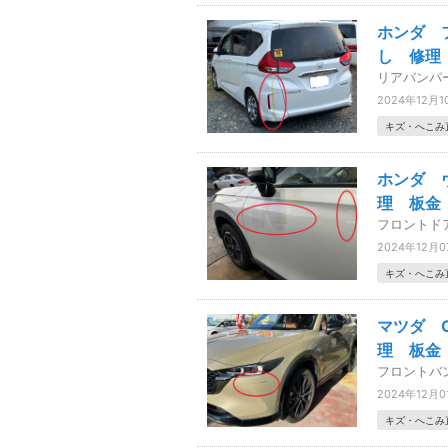
ホンダ 
し 修理
リアバンパ
2024年12月1
キズ・へこみ
ホンダ 
理 板金
フロントド
2024年12月0
キズ・へこみ
マツダ 
理 板金
フロントバ
2024年12月0
キズ・へこみ