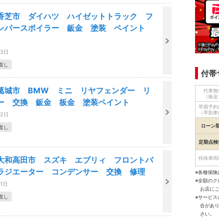
香芝市 ダイハツ ハイゼットトラック フ
ンパースポイラー 鈑金 塗装 ペイント
03日
直し
付帯
葛城市 BMW ミニ リヤフェンダー リ
代車無
（板金
ー 交換 鈑金 板金 塗装ペイント
早期予約
（早割車
02日
ローン
直し
定期点検
大和高田市 スズキ エブリィ フロントバ
特殊車両
ラジエーター コンデンサー 交換 修理
※各種保険
※全額の
01日
お店に
直し
※サービ
合があ
さい。