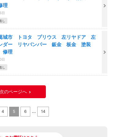
修理
15日
直し
葛城市 トヨタ プリウス 左リヤドア 左
ンダー リヤバンパー 鈑金 板金 塗装
 修理
10日
直し
次のページへ
…
4
5
6
14