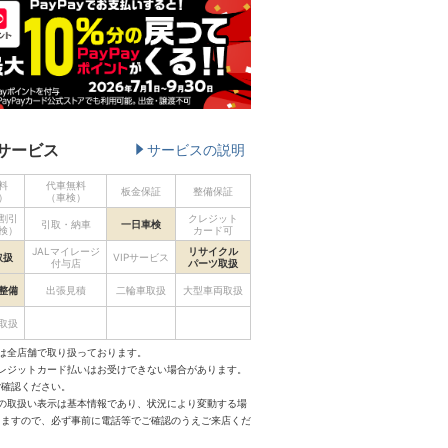
サービス
サービスの説明
料
代車無料
板金保証
整備保証
）
（車検）
割引
クレジット
引取・納車
一日車検
検）
カード可
JALマイレージ
リサイクル
取扱
VIPサービス
付与店
パーツ取扱
整備
出張見積
二輪車取扱
大型車両取扱
取扱
は全店舗で取り扱っております。
クレジットカード払いはお受けできない場合があります。
ご確認ください。
スの取扱い表示は基本情報であり、状況により変動する場
りますので、必ず事前に電話等でご確認のうえご来店くだ