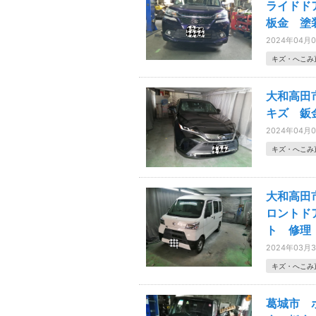
ライドド
板金 塗
2024年04月
キズ・へこみ
大和高田
キズ 鈑
2024年04月
キズ・へこみ
大和高田
ロントド
ト 修理
2024年03月
キズ・へこみ
葛城市 