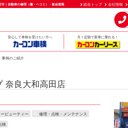
総合トップ
会社情報
田市｜自動車の修理（傷・ヘコミ）・板金塗装
安心して車検を受けたい方へ
月々定額で新車に乗れる！
事例のご紹介
 奈良大和高田店
カービューティー
修理・点検・メンテナンス
点検