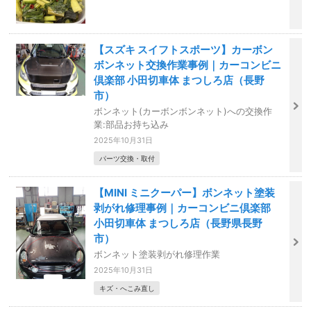
【スズキ スイフトスポーツ】カーボン
ボンネット交換作業事例｜カーコンビニ
倶楽部 小田切車体 まつしろ店（長野
市）
ボンネット(カーボンボンネット)への交換作
業:部品お持ち込み
2025年10月31日
パーツ交換・取付
【MINI ミニクーパー】ボンネット塗装
剥がれ修理事例｜カーコンビニ倶楽部
小田切車体 まつしろ店（長野県長野
市）
ボンネット塗装剥がれ修理作業
2025年10月31日
キズ・へこみ直し