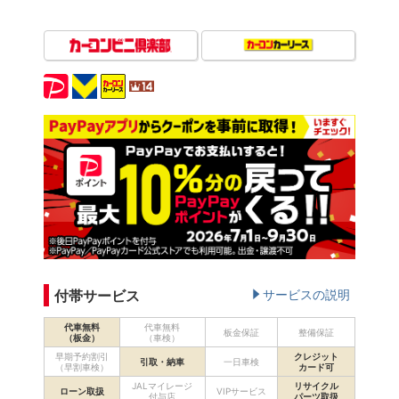
付帯サービス
サービスの説明
代車無料
代車無料
板金保証
整備保証
（板金）
（車検）
早期予約割引
クレジット
引取・納車
一日車検
（早割車検）
カード可
JALマイレージ
リサイクル
ローン取扱
VIPサービス
付与店
パーツ取扱