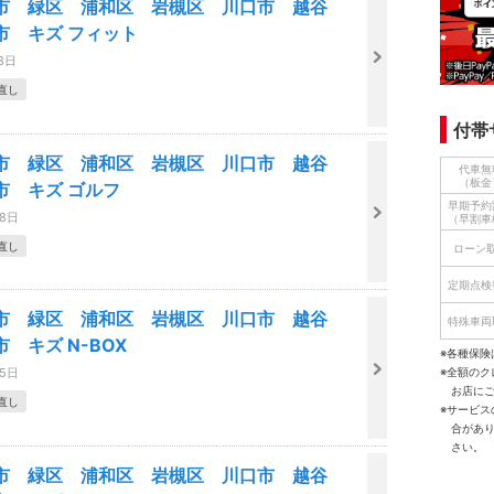
市 緑区 浦和区 岩槻区 川口市 越谷
市 キズ フィット
8日
直し
付帯
市 緑区 浦和区 岩槻区 川口市 越谷
代車無
（板金
市 キズ ゴルフ
早期予約
08日
（早割車
直し
ローン
定期点検
市 緑区 浦和区 岩槻区 川口市 越谷
特殊車両
 キズ N-BOX
※各種保険
※全額の
05日
お店に
直し
※サービ
合があ
さい。
市 緑区 浦和区 岩槻区 川口市 越谷