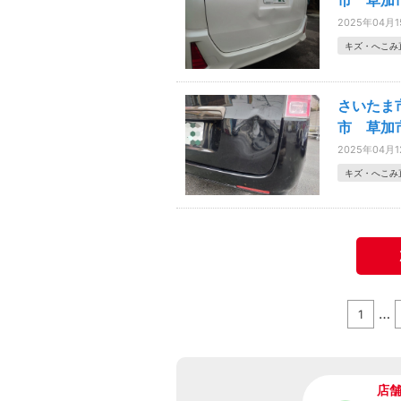
市 草加
2025年04月
キズ・へこみ
さいたま
市 草加
2025年04月
キズ・へこみ
…
1
店