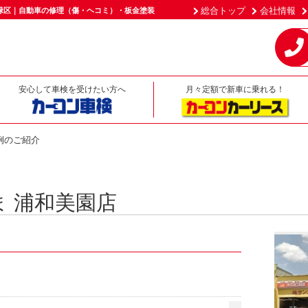
総合トップ
会社情報
緑区｜自動車の修理（傷・ヘコミ）・板金塗装
安心して車検を受けたい方へ
月々定額で新車に乗れる！
例のご紹介
 浦和美園店