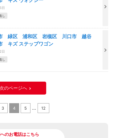
市 キズ ヴォクシー
15日
直し
市 緑区 浦和区 岩槻区 川口市 越谷
市 キズ ステップワゴン
12日
直し
次のページへ
…
3
4
5
12
舗へのお電話はこちら