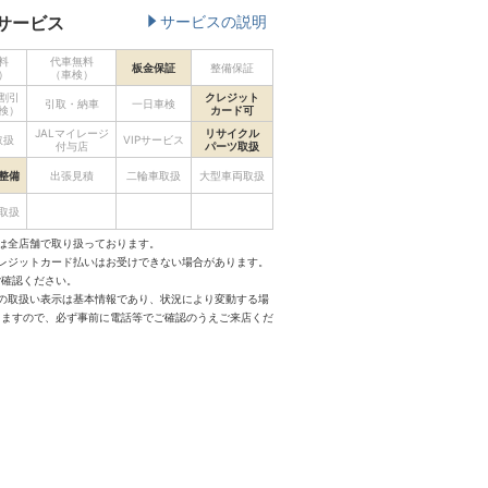
サービス
サービスの説明
料
代車無料
板金保証
整備保証
）
（車検）
割引
クレジット
引取・納車
一日車検
検）
カード可
JALマイレージ
リサイクル
取扱
VIPサービス
付与店
パーツ取扱
整備
出張見積
二輪車取扱
大型車両取扱
取扱
は全店舗で取り扱っております。
クレジットカード払いはお受けできない場合があります。
ご確認ください。
スの取扱い表示は基本情報であり、状況により変動する場
りますので、必ず事前に電話等でご確認のうえご来店くだ