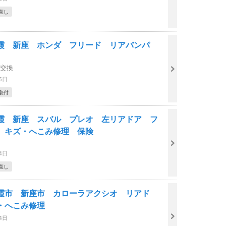
直し
霞 新座 ホンダ フリード リアバンパ
-交換
5日
取付
霞 新座 スバル プレオ 左リアドア フ
 キズ・へこみ修理 保険
4日
直し
霞市 新座市 カローラアクシオ リアド
ズ・へこみ修理
4日