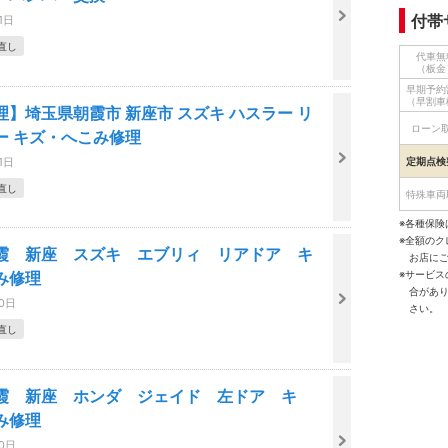
付帯
1日
直し
代車無
（板金
早期予約
（早割車
理】埼玉県朝霞市 新座市 スズキ ハスラー リ
ローン
ー キズ・へこみ修理
1日
定期点検
直し
特殊車両
※各種保険
※全額の
霞 新座 スズキ エブリィ リアドア キ
お店に
※サービ
こみ修理
合があ
30日
さい。
直し
霞 新座 ホンダ ジェイド 左ドア キ
こみ修理
30日