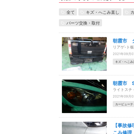
全て
キズ・へこみ直し
パーツ交換・取付
朝霞市 
リアゲ-ト
2021年09月0
キズ・へこみ
朝霞市 
ライトスチ
2021年09月
カービューテ
【事故修
こみ修理