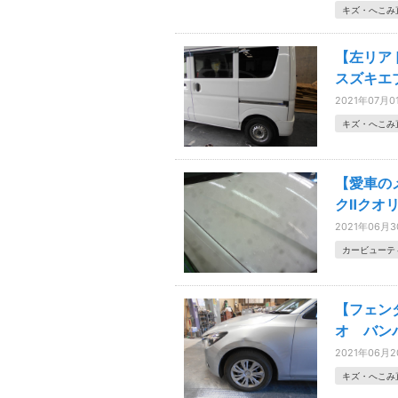
キズ・へこみ
【左リア
スズキエ
2021年07月0
キズ・へこみ
【愛車の
クⅡクオ
2021年06月
カービューテ
【フェン
オ バン
2021年06月
キズ・へこみ