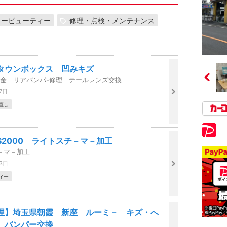
カービューティー
修理・点検・メンテナンス
タウンボックス 凹みキズ
板金 リアバンパ-修理 テールレンズ交換
7日
直し
S2000 ライトスチ－マ－加工
－マ－加工
03日
ィー
理】埼玉県朝霞 新座 ルーミ－ キズ・へ
 バンパー交換