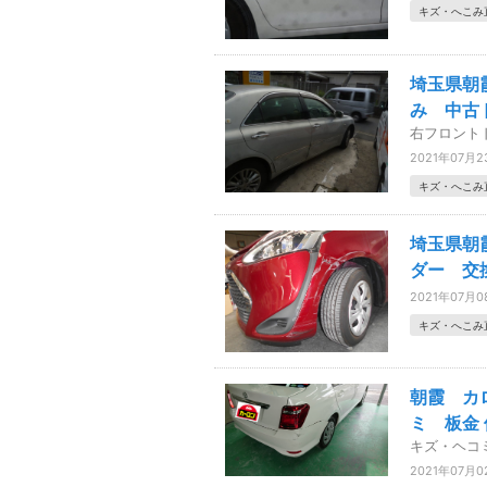
キズ・へこみ
埼玉県朝
み 中古
右フロント
2021年07月2
キズ・へこみ
埼玉県朝
ダー 交
2021年07月0
キズ・へこみ
朝霞 カ
ミ 板金
キズ・ヘコ
2021年07月0