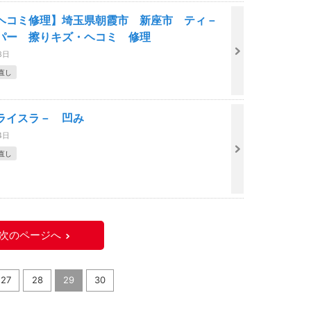
ヘコミ修理】埼玉県朝霞市 新座市 ティ－
パー 擦りキズ・ヘコミ 修理
8日
直し
ライスラ－ 凹み
4日
直し
次のページへ
27
28
29
30