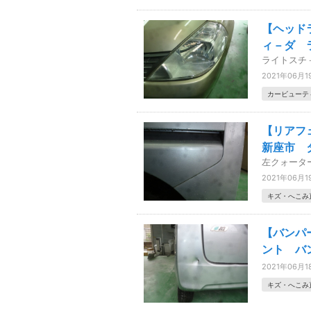
【ヘッド
ィ－ダ 
ライトスチ
2021年06月1
カービューテ
【リアフ
新座市
左クォータ
2021年06月1
キズ・へこみ
【バンパ
ント バ
2021年06月1
キズ・へこみ