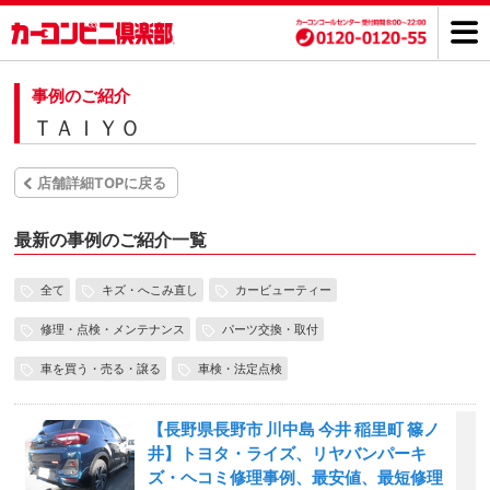
事例のご紹介
ＴＡＩＹＯ
店舗詳細TOPに戻る
最新の事例のご紹介一覧
全て
キズ・へこみ直し
カービューティー
修理・点検・メンテナンス
パーツ交換・取付
車を買う・売る・譲る
車検・法定点検
【長野県長野市 川中島 今井 稲里町 篠ノ
井】トヨタ・ライズ、リヤバンパーキ
ズ・ヘコミ修理事例、最安値、最短修理