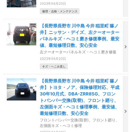
2023年04月20日
修理・点検・メンテナンス
【長野県長野市 川中島 今井 稲里町 篠ノ
井】ニッサン・デイズ、左クーオーター
パネルキズ・ヘコミ磨き修復事例、最安
値、最短修理日数、安心安全
左クーオーターパネルキズ・ヘコミ磨き修復
2023年04月20日
キズ・へこみ直し
【長野県長野市 川中島 今井 稲里町 篠ノ
井】トヨタ・ノア、保険修理対応、平成
30年10月式、DBA-ZRR85G、フロン
トバンパー交換(取替)、フロント廻り、
左側面キズ・ヘコミ修理事例、最安値、
最短修理日数、安心安全
フロントバンパー交換(取替)、フロント廻り、
左側面キズ・ヘコミ修理