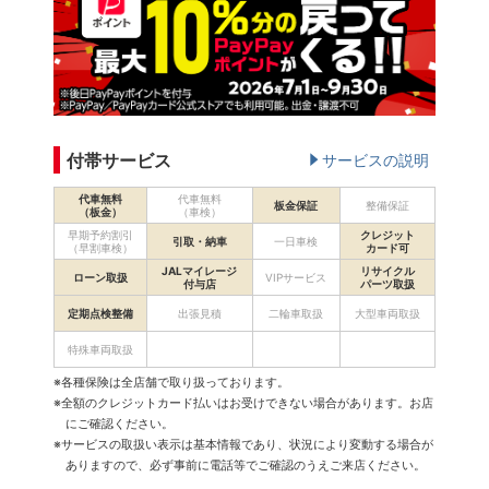
付帯サービス
サービスの説明
代車無料
代車無料
板金保証
整備保証
（板金）
（車検）
早期予約割引
クレジット
引取・納車
一日車検
（早割車検）
カード可
JALマイレージ
リサイクル
ローン取扱
VIPサービス
付与店
パーツ取扱
定期点検整備
出張見積
二輪車取扱
大型車両取扱
特殊車両取扱
※各種保険は全店舗で取り扱っております。
※全額のクレジットカード払いはお受けできない場合があります。お店
にご確認ください。
※サービスの取扱い表示は基本情報であり、状況により変動する場合が
ありますので、必ず事前に電話等でご確認のうえご来店ください。