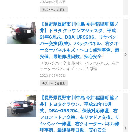
2023年03月02日
キズ・へこみ直し
【長野県長野市 川中島 今井 稲里町 篠ノ
井】トヨタ クラウンマジェスタ、平成
21年6月式、DBA-URS206、リヤバン
パー交換(取替)、バックパネル、右クオ
ーターパネルキズ・ヘコミ修理事例、最
安値、最短修理日数、安心安全
リヤバンパー交換(取替)、バックパネル、右ク
オーターパネルキズ・ヘコミ修理
2023年03月02日
キズ・へこみ直し
【長野県長野市 川中島 今井 稲里町 篠ノ
井】トヨタクラウン、平成22年10月
式、DBA-GRS204、保険対応修理、右
フロントドア交換、右リヤドア交換、リ
ヤバンパー修理、右クオーターパネル修
理事例、最短修理日数、安心安全