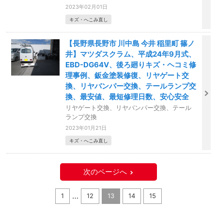
2023年02月01日
キズ・へこみ直し
【長野県長野市 川中島 今井 稲里町 篠ノ
井】マツダスクラム、平成24年9月式、
EBD-DG64V、後ろ廻りキズ・ヘコミ修
理事例、鈑金塗装修復、リヤゲート交
換、リヤバンパー交換、テールランプ交
換、最安値、最短修理日数、安心安全
リヤゲート交換、リヤバンパー交換、テール
ランプ交換
2023年01月21日
キズ・へこみ直し
次のページへ
…
1
12
13
14
15